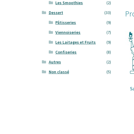
Les Smoothies
(2)
Pr
Dessert
(33)
Pâtisseries
(9)
Viennoiseries
(7)
Les Laitages et Fruits
(9)
Confiseries
(8)
Autres
(2)
Non classé
(5)
S