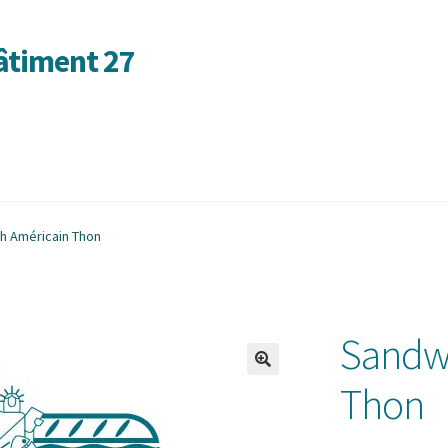
Bâtiment 27
ditions générales de vente
Formulaire de contact
Mentions légal
h Américain Thon
ité
Validation de la commande
Sandw
Thon