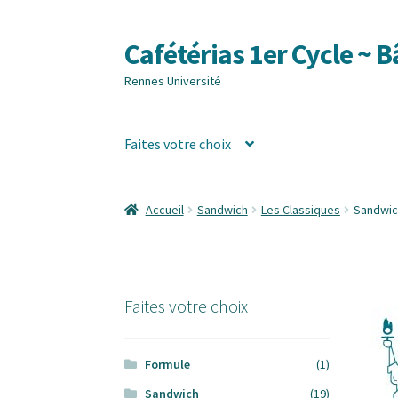
Cafétérias 1er Cycle ~ 
Aller
Aller
à
au
Rennes Université
la
contenu
navigation
Faites votre choix
Accueil
Boutique
Comment commander ?
Con
Accueil
Sandwich
Les Classiques
Sandwic
Mon compte
Panier
Politique de confidential
Faites votre choix
Formule
(1)
Sandwich
(19)