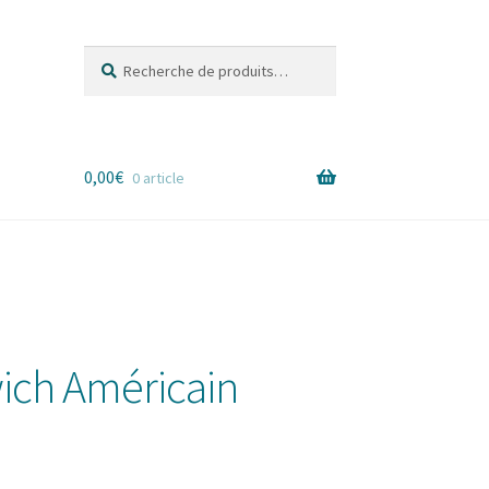
Recherche
Recherche
pour :
0,00
€
0 article
es
ich Américain