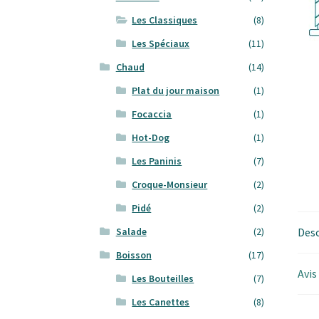
Les Classiques
(8)
Les Spéciaux
(11)
Chaud
(14)
Plat du jour maison
(1)
Focaccia
(1)
Hot-Dog
(1)
Les Paninis
(7)
Croque-Monsieur
(2)
Pidé
(2)
Desc
Salade
(2)
Boisson
(17)
Avis
Les Bouteilles
(7)
Les Canettes
(8)